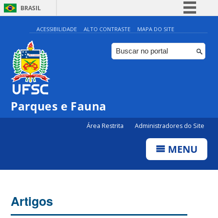
BRASIL
Simplifique!
ACESSIBILIDADE
ALTO CONTRASTE
MAPA DO SITE
Comunica BR
Participe
Acesso à informação
Legislação
Parques e Fauna
Canais
Área Restrita
Administradores do Site
MENU
Artigos