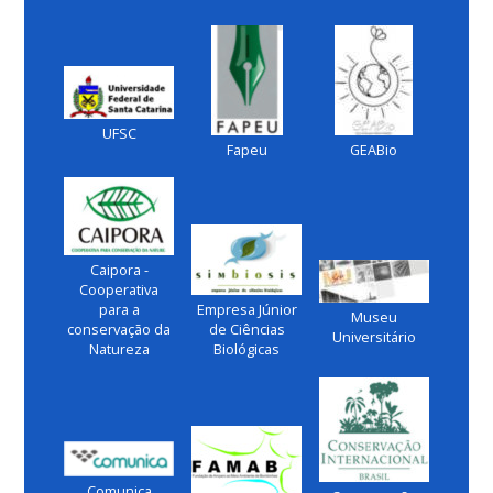
UFSC
Fapeu
GEABio
Caipora -
Cooperativa
para a
Empresa Júnior
Museu
conservação da
de Ciências
Universitário
Natureza
Biológicas
Comunica